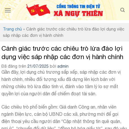
Chuyển
đến
nội
dung
Trang chủ
»
Cảnh giác trước các chiêu trò lừa đảo lợi dụng việc
sáp nhập các đơn vị hành chính
Cảnh giác trước các chiêu trò lừa đảo lợi
dụng việc sáp nhập các đơn vị hành chính
Đã đăng trên
21/07/2025
bởi
admin
Gần đây, lợi dụng chủ trương sắp xếp, sáp nhập các đơn vị
hành chính, nhiều đối tượng xấu đã dựng lên kịch bản với
những chiêu trò lừa đảo tinh vi, đánh vào tâm lý lo sợ mất
quyền lợi của người dân để chiếm đoạt tài sản.
Các chiêu trò phổ biến gồm: Giả danh Công an, nhân viên
ngành Điện lực, cán bộ UBND các xã, phường mới để gọi
điện thoại yêu cầu người dân “Cập nhật thông tin quê quán,
nơi ở”, “chuyển đổi dữ liệu”, “đồng bộ hóa giấy tờ”, sau đó yêu