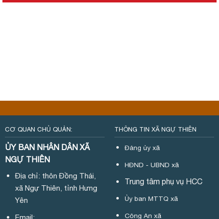
CƠ QUAN CHỦ QUẢN:
THÔNG TIN XÃ NGỰ THIÊN
ỦY BAN NHÂN DÂN XÃ
Đảng ủy xã
NGỰ THIÊN
HĐND - UBND xã
Địa chỉ: thôn Đồng Thái,
Trung tâm phụ vụ HCC
xã Ngự Thiên, tỉnh Hưng
Ủy ban MTTQ xã
Yên
Công An xã
Email: