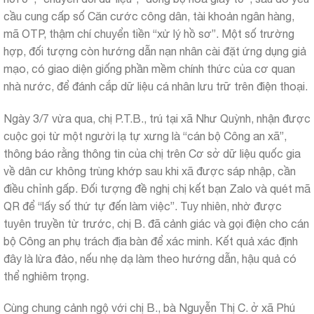
cầu cung cấp số Căn cước công dân, tài khoản ngân hàng,
mã OTP, thậm chí chuyển tiền “xử lý hồ sơ”. Một số trường
hợp, đối tượng còn hướng dẫn nạn nhân cài đặt ứng dụng giả
mạo, có giao diện giống phần mềm chính thức của cơ quan
nhà nước, để đánh cắp dữ liệu cá nhân lưu trữ trên điện thoại.
Ngày 3/7 vừa qua, chị P.T.B., trú tại xã Như Quỳnh, nhận được
cuộc gọi từ một người lạ tự xưng là “cán bộ Công an xã”,
thông báo rằng thông tin của chị trên Cơ sở dữ liệu quốc gia
về dân cư không trùng khớp sau khi xã được sáp nhập, cần
điều chỉnh gấp. Đối tượng đề nghị chị kết bạn Zalo và quét mã
QR để “lấy số thứ tự đến làm việc”. Tuy nhiên, nhờ được
tuyên truyền từ trước, chị B. đã cảnh giác và gọi điện cho cán
bộ Công an phụ trách địa bàn để xác minh. Kết quả xác định
đây là lừa đảo, nếu nhẹ dạ làm theo hướng dẫn, hậu quả có
thể nghiêm trọng.
Cùng chung cảnh ngộ với chị B., bà Nguyễn Thị C. ở xã Phú