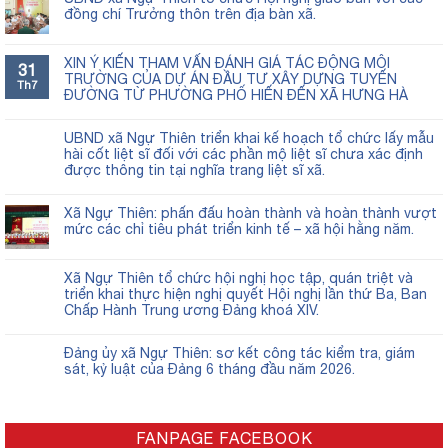
đồng chí Trưởng thôn trên địa bàn xã.
XIN Ý KIẾN THAM VẤN ĐÁNH GIÁ TÁC ĐỘNG MÔI
31
TRƯỜNG CỦA DỰ ÁN ĐẦU TƯ XÂY DỰNG TUYẾN
Th7
ĐƯỜNG TỪ PHƯỜNG PHỐ HIẾN ĐẾN XÃ HƯNG HÀ
UBND xã Ngự Thiên triển khai kế hoạch tổ chức lấy mẫu
hài cốt liệt sĩ đối với các phần mộ liệt sĩ chưa xác định
được thông tin tại nghĩa trang liệt sĩ xã.
Xã Ngự Thiên: phấn đấu hoàn thành và hoàn thành vượt
mức các chỉ tiêu phát triển kinh tế – xã hội hằng năm.
Xã Ngự Thiên tổ chức hội nghị học tập, quán triệt và
triển khai thực hiện nghị quyết Hội nghị lần thứ Ba, Ban
Chấp Hành Trung ương Đảng khoá XIV.
Đảng ủy xã Ngự Thiên: sơ kết công tác kiểm tra, giám
sát, kỷ luật của Đảng 6 tháng đầu năm 2026.
FANPAGE FACEBOOK