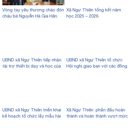
Vòng tay yêu thương chào đón
Xã Ngự Thiên tổng kết năm
cháu bé Nguyễn Hà Gia Hân.
học 2025 – 2026.
UBND xã Ngự Thiên tiếp nhận
UBND xã Ngự Thiên tổ chức
tài trợ thiết bị dạy và học của
Hội nghị giao ban với các đồng
công ty TNHH Thương mại và
chí Trưởng thôn trên địa bàn
giáo dục Việt Nam (VTED).
xã.
UBND xã Ngự Thiên triển khai
Xã Ngự Thiên: phấn đấu hoàn
kế hoạch tổ chức lấy mẫu hài
thành và hoàn thành vượt mức
cốt liệt sĩ đối với các phần mộ
các chỉ tiêu phát triển kinh tế –
liệt sĩ chưa xác định được
xã hội hằng năm.