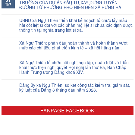
TRƯỜNG CỦA DỰ ÁN ĐẦU TƯ XÂY DỰNG TUYẾN
Th7
ĐƯỜNG TỪ PHƯỜNG PHỐ HIẾN ĐẾN XÃ HƯNG HÀ
UBND xã Ngự Thiên triển khai kế hoạch tổ chức lấy mẫu
hài cốt liệt sĩ đối với các phần mộ liệt sĩ chưa xác định được
thông tin tại nghĩa trang liệt sĩ xã.
Xã Ngự Thiên: phấn đấu hoàn thành và hoàn thành vượt
mức các chỉ tiêu phát triển kinh tế – xã hội hằng năm.
Xã Ngự Thiên tổ chức hội nghị học tập, quán triệt và triển
khai thực hiện nghị quyết Hội nghị lần thứ Ba, Ban Chấp
Hành Trung ương Đảng khoá XIV.
Đảng ủy xã Ngự Thiên: sơ kết công tác kiểm tra, giám sát,
kỷ luật của Đảng 6 tháng đầu năm 2026.
FANPAGE FACEBOOK