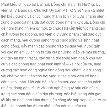
Phát biểu chỉ đạo tại Đại hội, Đồng chí Trần Thị Hường, Uỷ
viên BTV Đảng uỷ, Chủ tịch Uỷ ban MTTQ Việt Nam xã nhiệt
liệt biểu dương và chúc mừng thành tích Hội Cựu Thanh niên
xung phong xã nhà đã đạt được trong nhiệm kỳ qua. Đồng chí
đề nghị trong nhiệm kỳ mới, tổ chức Hội cần tiếp tục nâng cao
chất lượng hoạt động, hội viên giữ vững phẩm chất đạo đức
cách mạng, nêu gương sáng trong cuộc sống và sinh hoạt
cộng đồng, đẩy mạnh các phong trào thi đua yêu nước gắn
với các nhiệm vụ chính trị của địa phương, bảo vệ môi trường,
giữ gìn an ninh trật tự, xây dựng đời sống văn hóa ở khu dân
cư và các phong trào phát triển kinh tế – xã hội của xã, tăng
cường các hoạt động nghĩa tình đồng đội, chăm lo đời sống
vật chất và tinh thần cho hội viên, nhất là hội viên có hoàn
cảnh khó khăn. Mỗi cán bộ, hội viên nêu cao tinh thần trách
nhiệm, đóng góp trí tuệ và kinh nghiệm quý báu của mình
trong các hoạt động của địa phương, đặc biệt trong thời gian
tới khi xã nhà triển khai thực hiện công tác sắp xếp, tổ chức lại
thôn, kế hoạch lấy ý kiến nhân dân trên địa bàn xã.