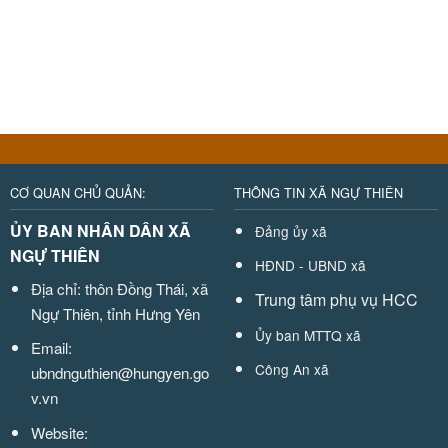
CƠ QUAN CHỦ QUẢN:
THÔNG TIN XÃ NGỰ THIÊN
ỦY BAN NHÂN DÂN XÃ
Đảng ủy xã
NGỰ THIÊN
HĐND - UBND xã
Địa chỉ: thôn Đồng Thái, xã
Trung tâm phụ vụ HCC
Ngự Thiên, tỉnh Hưng Yên
Ủy ban MTTQ xã
Email:
Công An xã
ubndnguthien@hungyen.go
v.vn
Website: