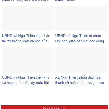
UBND xã Ngự Thiên tiếp nhận
UBND xã Ngự Thiên tổ chức
tài trợ thiết bị dạy và học của
Hội nghị giao ban với các đồng
công ty TNHH Thương mại và
chí Trưởng thôn trên địa bàn xã.
giáo dục Việt Nam (VTED).
UBND xã Ngự Thiên triển khai
Xã Ngự Thiên: phấn đấu hoàn
kế hoạch tổ chức lấy mẫu hài
thành và hoàn thành vượt mức
cốt liệt sĩ đối với các phần mộ
các chỉ tiêu phát triển kinh tế –
liệt sĩ chưa xác định được thông
xã hội hằng năm.
tin tại nghĩa trang liệt sĩ xã.
DANH MỤC