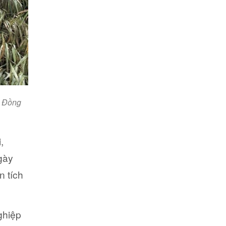
n Đồng
,
gày
n tích
ghiệp