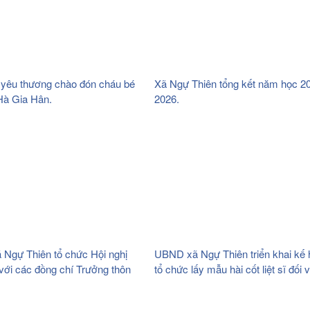
 yêu thương chào đón cháu bé
Xã Ngự Thiên tổng kết năm học 2
à Gia Hân.
2026.
Ngự Thiên tổ chức Hội nghị
UBND xã Ngự Thiên triển khai kế
 với các đồng chí Trưởng thôn
tổ chức lấy mẫu hài cốt liệt sĩ đối 
bàn xã.
phần mộ liệt sĩ chưa xác định đượ
tin tại nghĩa trang liệt sĩ xã.