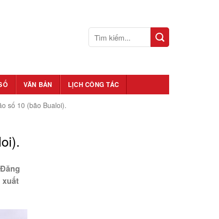
SỐ
VĂN BẢN
LỊCH CÔNG TÁC
o số 10 (bão Bualoi).
oi).
 Đăng
 xuất