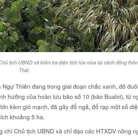
Chủ tịch UBND xã kiểm tra diện tích lúa mùa tại cánh đồng thô
Thái.
 Ngự Thiên đang trong giai đoạn chắc xanh, đỏ đuôi
ảnh hưởng của hoàn lưu bão số 10 (bão Bualoi), từ n
lớn kèm gió mạnh, đã gây đổ ngả, đổ rạp một số diệ
tích khoảng 5 ha.
 chí Chủ tịch UBND xã chỉ đạo các HTXDV nông n