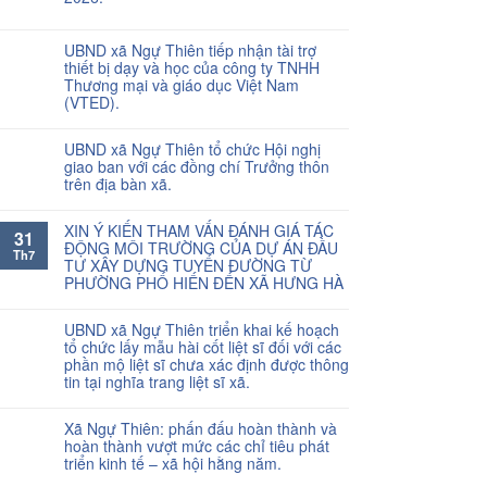
UBND xã Ngự Thiên tiếp nhận tài trợ
thiết bị dạy và học của công ty TNHH
Thương mại và giáo dục Việt Nam
(VTED).
UBND xã Ngự Thiên tổ chức Hội nghị
giao ban với các đồng chí Trưởng thôn
trên địa bàn xã.
XIN Ý KIẾN THAM VẤN ĐÁNH GIÁ TÁC
31
ĐỘNG MÔI TRƯỜNG CỦA DỰ ÁN ĐẦU
Th7
TƯ XÂY DỰNG TUYẾN ĐƯỜNG TỪ
PHƯỜNG PHỐ HIẾN ĐẾN XÃ HƯNG HÀ
UBND xã Ngự Thiên triển khai kế hoạch
tổ chức lấy mẫu hài cốt liệt sĩ đối với các
phần mộ liệt sĩ chưa xác định được thông
tin tại nghĩa trang liệt sĩ xã.
Xã Ngự Thiên: phấn đấu hoàn thành và
hoàn thành vượt mức các chỉ tiêu phát
triển kinh tế – xã hội hằng năm.