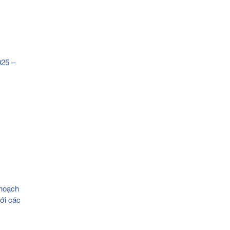
025 –
 hoạch
với các
c thông