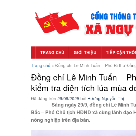
Chuyển
đến
nội
dung
TRANG CHỦ
GIỚI THIỆU
TIẾP CẬN THÔ
Trang chủ
»
Đồng chí Lê Minh Tuấn – Phó Bí thư Đảng 
Đồng chí Lê Minh Tuấn – Ph
kiểm tra diện tích lúa mùa 
Đã đăng trên
29/09/2025
bởi
Hương Nguyễn Thị
Sáng ngày 29/9, đồng chí Lê Minh Tuấn –
Bắc – Phó Chủ tịch HĐND xã cùng lãnh đạo H
nông nghiệp trên địa bàn.