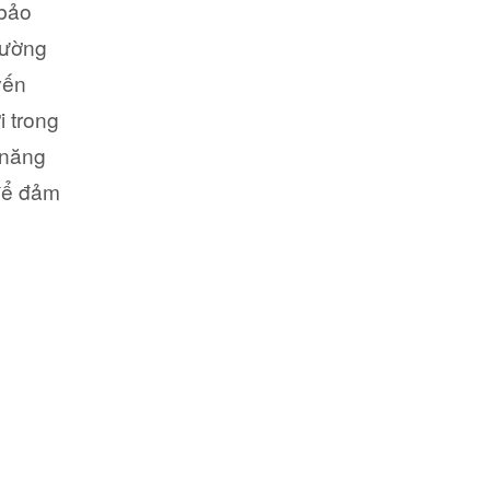
 bảo
hường
yến
i trong
 năng
 để đảm