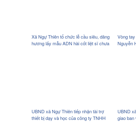
Xã Ngự Thiên tổ chức lễ cầu siêu, dâng
Vòng tay
hương lấy mẫu ADN hài cốt liệt sĩ chưa
Nguyễn H
xác định được thông tin và khởi công cải
tạo nghĩa trang liệt sĩ xã.
UBND xã Ngự Thiên tiếp nhận tài trợ
UBND xã 
thiết bị dạy và học của công ty TNHH
giao ban
Thương mại và giáo dục Việt Nam
trên địa 
(VTED).