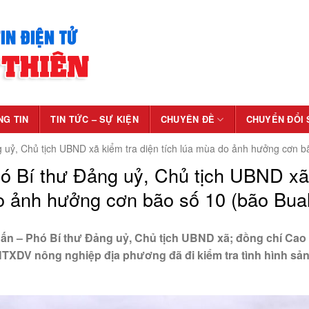
NG TIN
TIN TỨC – SỰ KIỆN
CHUYÊN ĐỀ
CHUYỂN ĐỔI 
uỷ, Chủ tịch UBND xã kiểm tra diện tích lúa mùa do ảnh hưởng cơn bã
ó Bí thư Đảng uỷ, Chủ tịch UBND xã
do ảnh hưởng cơn bão số 10 (bão Bual
 Phó Bí thư Đảng uỷ, Chủ tịch UBND xã; đồng chí Cao
TXDV nông nghiệp địa phương đã đi kiểm tra tình hình sản