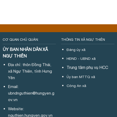
CƠ QUAN CHỦ QUẢN:
THÔNG TIN XÃ NGỰ THIÊN
ỦY BAN NHÂN DÂN XÃ
Đảng ủy xã
NGỰ THIÊN
HĐND - UBND xã
Địa chỉ: thôn Đồng Thái,
Trung tâm phụ vụ HCC
xã Ngự Thiên, tỉnh Hưng
Ủy ban MTTQ xã
Yên
Công An xã
Email:
ubndnguthien@hungyen.g
ov.vn
Website:
nguthien.hungyen.gov.vn