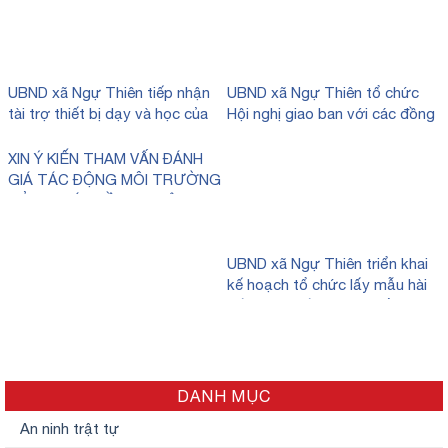
UBND xã Ngự Thiên tiếp nhận
UBND xã Ngự Thiên tổ chức
tài trợ thiết bị dạy và học của
Hội nghị giao ban với các đồng
công ty TNHH Thương mại và
chí Trưởng thôn trên địa bàn
giáo dục Việt Nam (VTED).
xã.
XIN Ý KIẾN THAM VẤN ĐÁNH
GIÁ TÁC ĐỘNG MÔI TRƯỜNG
CỦA DỰ ÁN ĐẦU TƯ XÂY
DỰNG TUYẾN ĐƯỜNG TỪ
PHƯỜNG PHỐ HIẾN ĐẾN XÃ
HƯNG HÀ
UBND xã Ngự Thiên triển khai
kế hoạch tổ chức lấy mẫu hài
cốt liệt sĩ đối với các phần mộ
liệt sĩ chưa xác định được
thông tin tại nghĩa trang liệt sĩ
xã.
DANH MỤC
An ninh trật tự