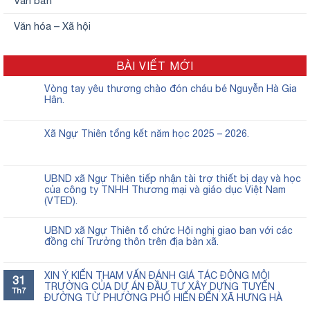
Văn bản
Văn hóa – Xã hội
BÀI VIẾT MỚI
Vòng tay yêu thương chào đón cháu bé Nguyễn Hà Gia
Hân.
Xã Ngự Thiên tổng kết năm học 2025 – 2026.
UBND xã Ngự Thiên tiếp nhận tài trợ thiết bị dạy và học
của công ty TNHH Thương mại và giáo dục Việt Nam
(VTED).
UBND xã Ngự Thiên tổ chức Hội nghị giao ban với các
đồng chí Trưởng thôn trên địa bàn xã.
XIN Ý KIẾN THAM VẤN ĐÁNH GIÁ TÁC ĐỘNG MÔI
31
TRƯỜNG CỦA DỰ ÁN ĐẦU TƯ XÂY DỰNG TUYẾN
Th7
ĐƯỜNG TỪ PHƯỜNG PHỐ HIẾN ĐẾN XÃ HƯNG HÀ