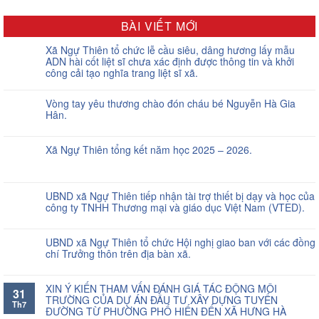
BÀI VIẾT MỚI
Xã Ngự Thiên tổ chức lễ cầu siêu, dâng hương lấy mẫu
ADN hài cốt liệt sĩ chưa xác định được thông tin và khởi
công cải tạo nghĩa trang liệt sĩ xã.
Vòng tay yêu thương chào đón cháu bé Nguyễn Hà Gia
Hân.
Xã Ngự Thiên tổng kết năm học 2025 – 2026.
UBND xã Ngự Thiên tiếp nhận tài trợ thiết bị dạy và học của
công ty TNHH Thương mại và giáo dục Việt Nam (VTED).
UBND xã Ngự Thiên tổ chức Hội nghị giao ban với các đồng
chí Trưởng thôn trên địa bàn xã.
XIN Ý KIẾN THAM VẤN ĐÁNH GIÁ TÁC ĐỘNG MÔI
31
TRƯỜNG CỦA DỰ ÁN ĐẦU TƯ XÂY DỰNG TUYẾN
Th7
ĐƯỜNG TỪ PHƯỜNG PHỐ HIẾN ĐẾN XÃ HƯNG HÀ