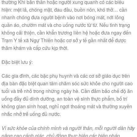
thường Khi bản thân hoặc người xung quanh có các biểu
hiện: mệt lả, chóng mặt, đau đầu, buồn nôn, khó thở… cần
nhanh chóng đưa người bệnh vào nơi bóng mát, nới lỏng
quần áo, chườm mát và cho uống nước từ từ. Nếu tình trạng
không cải thiện, cần khẩn trương liên hệ hoặc đưa ngay đến
Trạm Y tế xã Ngự Thiên hoặc cơ sở y tế gần nhất để được
thăm khám và cấp cứu kịp thời.
Đặc biệt lưu ý:
Các gia đình, các bậc phụ huynh và các cơ sở giáo dục trên
địa bàn đặc biệt quan tâm chăm sóc sức khỏe cho người cao
tuổi và trẻ nhỏ trong những ngày hè. Cần đảm bảo chế độ ăn
uống đầy đủ dinh dưỡng, an toàn vệ sinh thực phẩm, bố trí
không gian sinh hoạt, nghỉ ngơi thoáng mát và thường xuyên
nhắc nhở trẻ uống đủ nước.
Vì sức khỏe của chính mình và người thân, mỗi người dân hãy
nâng cao cảnh giác, chủ động thực hiện các biện pháp