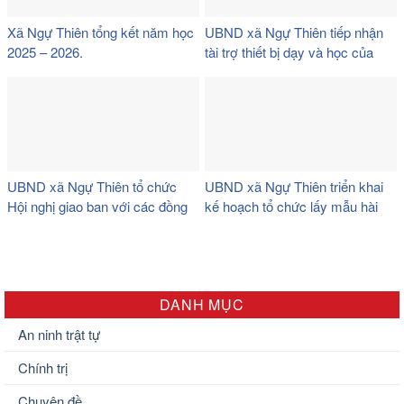
Xã Ngự Thiên tổng kết năm học
UBND xã Ngự Thiên tiếp nhận
2025 – 2026.
tài trợ thiết bị dạy và học của
công ty TNHH Thương mại và
giáo dục Việt Nam (VTED).
UBND xã Ngự Thiên tổ chức
UBND xã Ngự Thiên triển khai
Hội nghị giao ban với các đồng
kế hoạch tổ chức lấy mẫu hài
chí Trưởng thôn trên địa bàn xã.
cốt liệt sĩ đối với các phần mộ
liệt sĩ chưa xác định được thông
tin tại nghĩa trang liệt sĩ xã.
DANH MỤC
An ninh trật tự
Chính trị
Chuyên đề