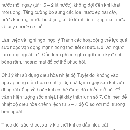
nước mỗi ngày (từ 1,5 – 2 lít nước), không đợi đến khi khát
mới uống. Tăng cường bổ sung các loại nước ép trái cây,
nước khoáng, nước bù điện giải để tránh tình trạng mất nước
và suy nhược cơ thể.
Làm việc và nghỉ ngơi hợp lý Tránh các hoạt động thể lực quá
sức hoặc vận động mạnh trong thời tiết oi bức. Đối với người
lao động ngoài trời: Cần luân phiên nghỉ ngơi định kỳ ở nơi
bóng râm, thoáng mát để cơ thể phục hồi.
Chú ý khi sử dụng điều hòa nhiệt độ Tuyệt đối không vào
ngay phòng điều hòa có nhiệt độ quá lạnh ngay sau khi vừa
đi ngoài nắng về hoặc khi cơ thể đang đổ nhiều mồ hôi để
tránh hiện tượng sốc nhiệt, liệt dây thần kinh số 7. Chỉ nên để
nhiệt độ điều hòa chênh lệch từ 5 – 7 độ C so với môi trường
bên ngoài.
Theo dõi sức khỏe, xử lý kịp thời khi có dấu hiệu bất