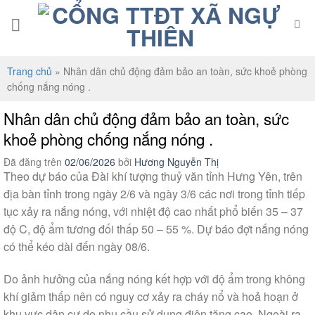
Chuyển
đến
nội
dung
Trang chủ
»
Nhân dân chủ động đảm bảo an toàn, sức khoẻ phòng
chống nắng nóng .
Nhân dân chủ động đảm bảo an toàn, sức
khoẻ phòng chống nắng nóng .
Đã đăng trên
02/06/2026
bởi
Hương Nguyễn Thị
Theo dự báo của Đài khí tượng thuỷ văn tỉnh Hưng Yên, trên
địa bàn tỉnh trong ngày 2/6 và ngày 3/6 các nơi trong tỉnh tiếp
tục xảy ra nắng nóng, với nhiệt độ cao nhất phổ biến 35 – 37
độ C, độ ẩm tương đối thấp 50 – 55 %. Dự báo đợt nắng nóng
có thể kéo dài đến ngày 08/6.
Do ảnh hưởng của nắng nóng kết hợp với độ ẩm trong không
khí giảm thấp nên có nguy cơ xảy ra cháy nổ và hoả hoạn ở
khu vực dân cư do nhu cầu sử dụng điện tăng cao. Ngoài ra,