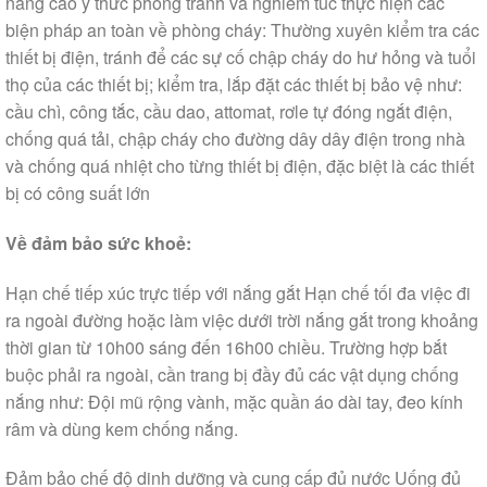
nâng cao ý thức phòng tránh và nghiêm túc thực hiện các
biện pháp an toàn về phòng cháy: Thường xuyên kiểm tra các
thiết bị điện, tránh để các sự cố chập cháy do hư hỏng và tuổi
thọ của các thiết bị; kiểm tra, lắp đặt các thiết bị bảo vệ như:
cầu chì, công tắc, cầu dao, attomat, rơle tự đóng ngắt điện,
chống quá tải, chập cháy cho đường dây dây điện trong nhà
và chống quá nhiệt cho từng thiết bị điện, đặc biệt là các thiết
bị có công suất lớn
Về đảm bảo sức khoẻ:
Hạn chế tiếp xúc trực tiếp với nắng gắt Hạn chế tối đa việc đi
ra ngoài đường hoặc làm việc dưới trời nắng gắt trong khoảng
thời gian từ 10h00 sáng đến 16h00 chiều. Trường hợp bắt
buộc phải ra ngoài, cần trang bị đầy đủ các vật dụng chống
nắng như: Đội mũ rộng vành, mặc quần áo dài tay, đeo kính
râm và dùng kem chống nắng.
Đảm bảo chế độ dinh dưỡng và cung cấp đủ nước Uống đủ