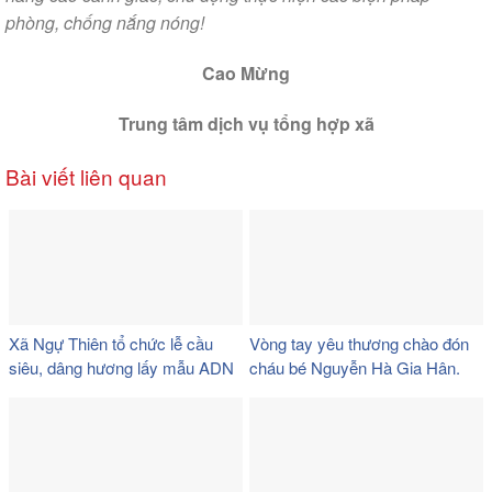
phòng, chống nắng nóng!
Cao Mừng
Trung tâm dịch vụ tổng hợp xã
Bài viết liên quan
Xã Ngự Thiên tổ chức lễ cầu
Vòng tay yêu thương chào đón
siêu, dâng hương lấy mẫu ADN
cháu bé Nguyễn Hà Gia Hân.
hài cốt liệt sĩ chưa xác định
được thông tin và khởi công cải
tạo nghĩa trang liệt sĩ xã.