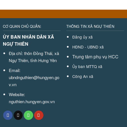
CƠ QUAN CHỦ QUẢN:
THÔNG TIN XÃ NGỰ THIÊN
ỦY BAN NHÂN DÂN XÃ
Đảng ủy xã
NGỰ THIÊN
HĐND - UBND xã
Địa chỉ: thôn Đồng Thái, xã
Trung tâm phụ vụ HCC
Ngự Thiên, tỉnh Hưng Yên
Ủy ban MTTQ xã
Email:
Công An xã
ubndnguthien@hungyen.go
v.vn
Website:
nguthien.hungyen.gov.vn