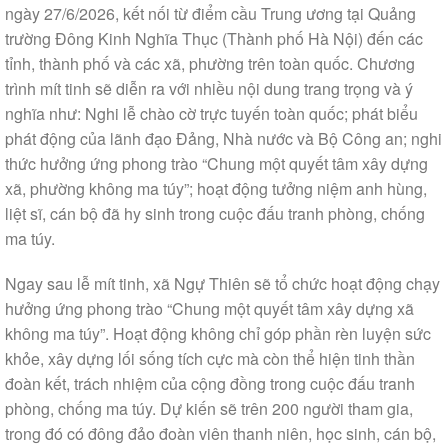
ngày 27/6/2026, kết nối từ điểm cầu Trung ương tại Quảng
trường Đông Kinh Nghĩa Thục (Thành phố Hà Nội) đến các
tỉnh, thành phố và các xã, phường trên toàn quốc. Chương
trình mít tinh sẽ diễn ra với nhiều nội dung trang trọng và ý
nghĩa như: Nghi lễ chào cờ trực tuyến toàn quốc; phát biểu
phát động của lãnh đạo Đảng, Nhà nước và Bộ Công an; nghi
thức hưởng ứng phong trào “Chung một quyết tâm xây dựng
xã, phường không ma túy”; hoạt động tưởng niệm anh hùng,
liệt sĩ, cán bộ đã hy sinh trong cuộc đấu tranh phòng, chống
ma túy.
Ngay sau lễ mít tinh, xã Ngự Thiên sẽ tổ chức hoạt động chạy
hưởng ứng phong trào “Chung một quyết tâm xây dựng xã
không ma túy”. Hoạt động không chỉ góp phần rèn luyện sức
khỏe, xây dựng lối sống tích cực mà còn thể hiện tinh thần
đoàn kết, trách nhiệm của cộng đồng trong cuộc đấu tranh
phòng, chống ma túy. Dự kiến sẽ trên 200 người tham gia,
trong đó có đông đảo đoàn viên thanh niên, học sinh, cán bộ,