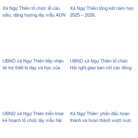
Xã Ngự Thiên tổ chức lễ cầu
Xã Ngự Thiên tổng kết năm học
siêu, dâng hương lấy mẫu ADN
2025 – 2026.
hài cốt liệt sĩ chưa xác định
được thông tin và khởi công cải
tạo nghĩa trang liệt sĩ xã.
UBND xã Ngự Thiên tiếp nhận
UBND xã Ngự Thiên tổ chức
tài trợ thiết bị dạy và học của
Hội nghị giao ban với các đồng
công ty TNHH Thương mại và
chí Trưởng thôn trên địa bàn xã.
giáo dục Việt Nam (VTED).
UBND xã Ngự Thiên triển khai
Xã Ngự Thiên: phấn đấu hoàn
kế hoạch tổ chức lấy mẫu hài
thành và hoàn thành vượt mức
cốt liệt sĩ đối với các phần mộ
các chỉ tiêu phát triển kinh tế –
liệt sĩ chưa xác định được thông
xã hội hằng năm.