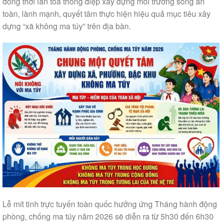
đồng thời lan tỏa thông điệp xây dựng môi trường sống an
toàn, lành mạnh, quyết tâm thực hiện hiệu quả mục tiêu xây
dựng “xã không ma túy” trên địa bàn.
Lễ mít tinh trực tuyến toàn quốc hưởng ứng Tháng hành động
phòng, chống ma túy năm 2026 sẽ diễn ra từ 5h30 đến 6h30