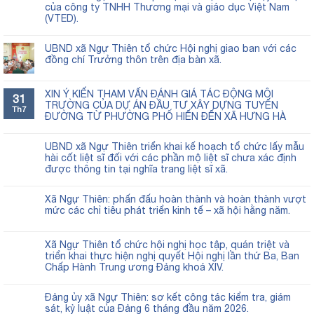
của công ty TNHH Thương mại và giáo dục Việt Nam
(VTED).
UBND xã Ngự Thiên tổ chức Hội nghị giao ban với các
đồng chí Trưởng thôn trên địa bàn xã.
XIN Ý KIẾN THAM VẤN ĐÁNH GIÁ TÁC ĐỘNG MÔI
31
TRƯỜNG CỦA DỰ ÁN ĐẦU TƯ XÂY DỰNG TUYẾN
Th7
ĐƯỜNG TỪ PHƯỜNG PHỐ HIẾN ĐẾN XÃ HƯNG HÀ
UBND xã Ngự Thiên triển khai kế hoạch tổ chức lấy mẫu
hài cốt liệt sĩ đối với các phần mộ liệt sĩ chưa xác định
được thông tin tại nghĩa trang liệt sĩ xã.
Xã Ngự Thiên: phấn đấu hoàn thành và hoàn thành vượt
mức các chỉ tiêu phát triển kinh tế – xã hội hằng năm.
Xã Ngự Thiên tổ chức hội nghị học tập, quán triệt và
triển khai thực hiện nghị quyết Hội nghị lần thứ Ba, Ban
Chấp Hành Trung ương Đảng khoá XIV.
Đảng ủy xã Ngự Thiên: sơ kết công tác kiểm tra, giám
sát, kỷ luật của Đảng 6 tháng đầu năm 2026.