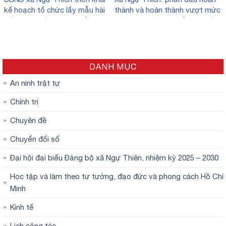
kế hoạch tổ chức lấy mẫu hài
thành và hoàn thành vượt mức
cốt liệt sĩ đối với các phần mộ
các chỉ tiêu phát triển kinh tế –
liệt sĩ chưa xác định được
xã hội hằng năm.
thông tin tại nghĩa trang liệt sĩ
xã.
DANH MỤC
An ninh trật tự
Chính trị
Chuyên đề
Chuyển đổi số
Đại hội đại biểu Đảng bộ xã Ngự Thiên, nhiệm kỳ 2025 – 2030
Học tập và làm theo tư tưởng, đạo đức và phong cách Hồ Chí
Minh
Kinh tế
Lịch công tác