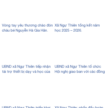
Vòng tay yêu thương chào đón
Xã Ngự Thiên tổng kết năm
cháu bé Nguyễn Hà Gia Hân.
học 2025 – 2026.
UBND xã Ngự Thiên tiếp nhận
UBND xã Ngự Thiên tổ chức
tài trợ thiết bị dạy và học của
Hội nghị giao ban với các đồng
công ty TNHH Thương mại và
chí Trưởng thôn trên địa bàn
giáo dục Việt Nam (VTED).
xã.
UBND xã Ngự Thiên triển khai
Xã Ngự Thiên: phấn đấu hoàn