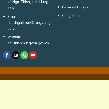
xã Ngự Thiên, tỉnh Hưng
Ủy ban MTTQ xã
Yên
Công An xã
Email:
ubndnguthien@hungyen.g
ov.vn
Website:
nguthien.hungyen.gov.vn