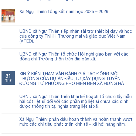
Xã Ngự Thiên tổng kết năm học 2025 – 2026.
UBND xã Ngự Thiên tiếp nhận tài trợ thiết bị dạy và học
của công ty TNHH Thương mại và giáo dục Việt Nam
(VTED).
UBND xã Ngự Thiên tổ chức Hội nghị giao ban với các
đồng chí Trưởng thôn trên địa bàn xã.
XIN Ý KIẾN THAM VẤN ĐÁNH GIÁ TÁC ĐỘNG MÔI
31
TRƯỜNG CỦA DỰ ÁN ĐẦU TƯ XÂY DỰNG TUYẾN
Th7
ĐƯỜNG TỪ PHƯỜNG PHỐ HIẾN ĐẾN XÃ HƯNG HÀ
UBND xã Ngự Thiên triển khai kế hoạch tổ chức lấy mẫu
hài cốt liệt sĩ đối với các phần mộ liệt sĩ chưa xác định
được thông tin tại nghĩa trang liệt sĩ xã.
Xã Ngự Thiên: phấn đấu hoàn thành và hoàn thành vượt
mức các chỉ tiêu phát triển kinh tế – xã hội hằng năm.